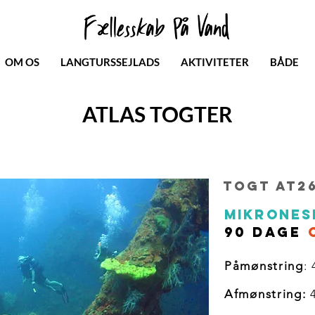
OM OS
LANGTURSSEJLADS
AKTIVITETER
BÅDE
ATLAS TOGTER
Togt AT26
mikronesi
90 dage
Påmønstring
:
Afmønstring:
4