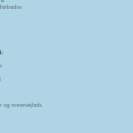
24
Barbados
d:
e:
l:
ur og oceansejlads.