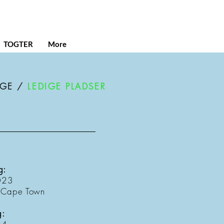
TOGTER
More
AGE /
LEDIGE PLADSER
g:
023
/Cape Town
g: