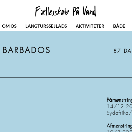
OM OS
LANGTURSSEJLADS
AKTIVITETER
BÅDE
- BARBADOS
87 D
Påmønstrin
14/12 2
Sydafrika
Afmønstrin