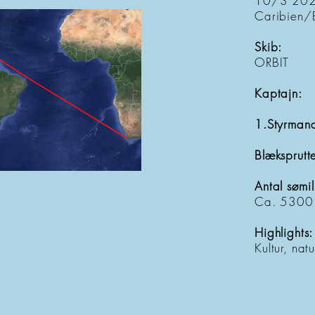
10/3 20
Caribien/
Skib:
ORBIT
Kaptajn:
1.Styrman
Blæksprutt
Antal sømi
Ca. 5300
Highlights:
Kultur, nat