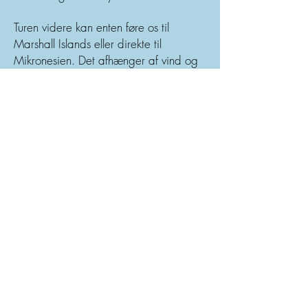
Turen videre kan enten føre os til
Marshall Islands eller direkte til
Mikronesien. Det afhænger af vind og
vejr samt hvor lang tid der er tilbage af
togtet. Vi vil gerne gense Marshall
Islands, men vil også bruge tid i
Mikronesien på både Kosrae, Pohnpei
og Ant Atoll. Mikronesien er virkelig et
af vores favoritområder gennem årene
og vi har været her fem gange før.
Vi slutter togtet af på Pohnpei og nyder
de sidste uger der og på Ant Atoll
inden der afmønstres. Pohnpei dyrker
verdens bedste peber og vi plejer at
tage ud og se hvordan og hvorledes
man producerer peber, det er altid en
oplevelse.